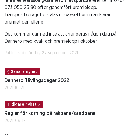
jennifer.ivarsson@dannero.travsport.se
eller tel nr 070-
073 050 25 80 efter genomfört premielopp.
Transportbidraget betalas ut oavsett om man klarar
premietiden eller ej.
Det kommer därmed inte att arrangeras någon dag på
Dannero med kval- och premielopp i oktober.
Publicerad måndag 27 september 2021.
Senare nyhet
Dannero Tävlingsdagar 2022
2021-10-21
Tidigare nyhet
Regler för körning på rakbana/sandbana.
2021-09-17