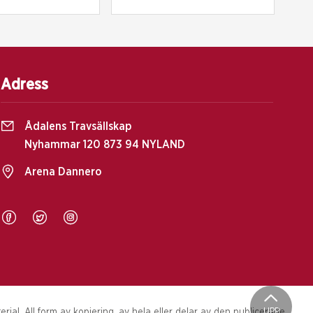
Adress
Ådalens Travsällskap
Nyhammar 120 873 94 NYLAND
Arena Dannero
UPP
al. All form av kopiering, av hela eller delar av den publicerade