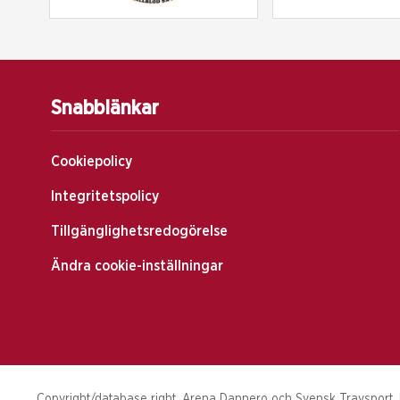
Snabblänkar
Cookiepolicy
Integritetspolicy
Tillgänglighetsredogörelse
Ändra cookie-inställningar
Copyright/database right, Arena Dannero och Svensk Travsport. Hä