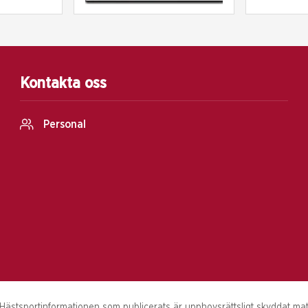
Kontakta oss
Personal
stsportinformationen som publicerats är upphovsrättsligt skyddat materi