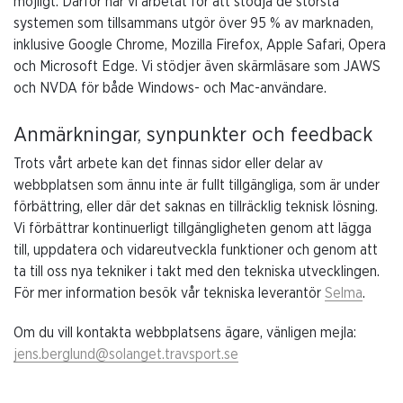
möjligt. Därför har vi arbetat för att stödja de största
systemen som tillsammans utgör över 95 % av marknaden,
inklusive Google Chrome, Mozilla Firefox, Apple Safari, Opera
och Microsoft Edge. Vi stödjer även skärmläsare som JAWS
och NVDA för både Windows- och Mac-användare.
Anmärkningar, synpunkter och feedback
Trots vårt arbete kan det finnas sidor eller delar av
webbplatsen som ännu inte är fullt tillgängliga, som är under
förbättring, eller där det saknas en tillräcklig teknisk lösning.
Vi förbättrar kontinuerligt tillgängligheten genom att lägga
till, uppdatera och vidareutveckla funktioner och genom att
ta till oss nya tekniker i takt med den tekniska utvecklingen.
För mer information besök vår tekniska leverantör
Selma
.
Om du vill kontakta webbplatsens ägare, vänligen mejla:
jens.berglund@solanget.travsport.se