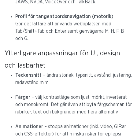
JAWS, NVDA, VoiceOver och TalkBack.
Profil för tangentbordsnavigation (motorik)
Gör det lättare att använda webbplatsen med
Tab/Shift+Tab och Enter samt genvägarna M, H, F, B
och G.
Ytterligare anpassningar för UI, design
och läsbarhet
Teckensnitt
– ändra storlek, typsnitt, avstånd, justering,
radavstånd m.m.
Färger
– välj kontrastläge som ljust, mörkt, inverterat
och monokromt. Det går även att byta färgscheman för
rubriker, text och bakgrunder med flera alternativ.
Animationer
– stoppa animationer (inkl. video, GIF:ar
och CSS-effekter) för att minska risker för epilepsi