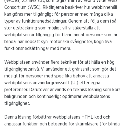
(WCAG) 2.2 nivå AA, som tagits fram av World Wide Web
Consortium (W3C). Riktlinjerna beskriver hur webbinnehåll
kan göras mer tillgängligt för personer med många olika
typer av funktionsnedsättningar. Genom att följa dem i så
stor utsträckning som möjligt vill vi säkerställa att
webbplatsen är tillgänglig för bland annat personer som är
blinda, har nedsatt syn, motoriska svårigheter, kognitiva
funktionsnedsättningar med mera.
Webbplatsen använder flera tekniker för att hålla en hög
tillgänglighetsnivå. Vi använder ett gränssnitt som gör det
möjligt för personer med specifika behov att anpassa
webbplatsens användargränssnitt (UI) efter egna
preferenser. Därutöver används en teknisk lösning som körs i
bakgrunden och kontinuerligt optimerar webbplatsens
tillgänglighet.
Denna lösning förbättrar webbplatsens HTML-kod och
anpassar funktion och beteende för skärmläsare (för blinda