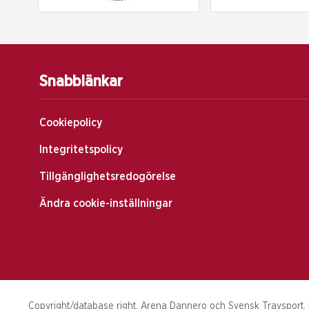
Snabblänkar
Cookiepolicy
Integritetspolicy
Tillgänglighetsredogörelse
Ändra cookie-inställningar
Copyright/database right, Arena Dannero och Svensk Travsport. Hä