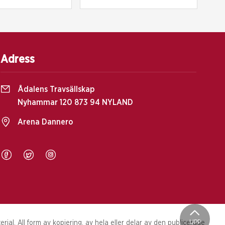
Adress
Ådalens Travsällskap
Nyhammar 120 873 94 NYLAND
Arena Dannero
UPP
al. All form av kopiering, av hela eller delar av den publicerade