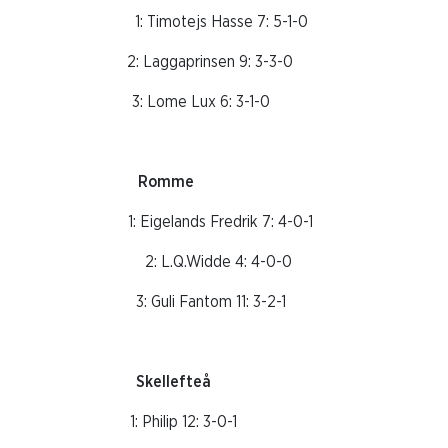
 4-4-2 1: Timotejs Hasse 7: 5-1-0
2-1 2: Laggaprinsen 9: 3-3-0
1-1-2 3: Lome Lux 6: 3-1-0
en Romme
3-1 1: Eigelands Fredrik 7: 4-0-1
6: 6-0-0 2: L.Q.Widde 4: 4-0-0
: 5-1-3 3: Guli Fantom 11: 3-2-1
Skellefteå
-3-4 1: Philip 12: 3-0-1