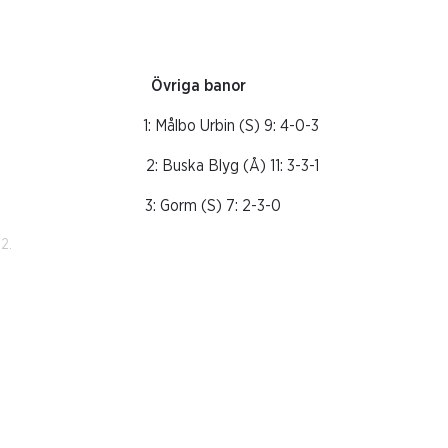
Övriga banor
 3-1-1 1: Målbo Urbin (S) 9: 4-0-3
-1 2: Buska Blyg (Å) 11: 3-3-1
0-1 3: Gorm (S) 7: 2-3-0
2.