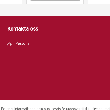
Kontakta oss
Personal
stsportinformationen som publicerats är upphovsrättsligt skyddat materi