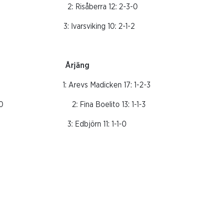
2: 2-1-2 2: Risåberra 12: 2-3-0
 1-2-3 3: Ivarsviking 10: 2-1-2
Årjäng
3-1-3 1: Arevs Madicken 17: 1-2-3
5: 3-0-0 2: Fina Boelito 13: 1-1-3
: 2-2-2 3: Edbjörn 11: 1-1-0