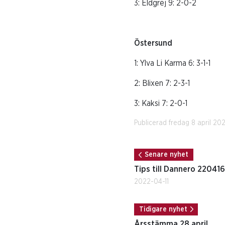
3: Eldgrej 9: 2-0-2
Östersund
1: Ylva Li Karma 6:
2: Blixen 7: 2-3
3: Kaksi 7: 2-
Publicerad fredag 8 april 202
Senare nyhet
Tips till Dannero 220416
2022-04-11
Tidigare nyhet
Årsstämma 28 april