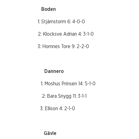
er Boden
3: 5-3-3 1: Stjärnstorm 6: 4-0-0
5-1-1 2: Klocksve Adrian 4: 3-1-0
5-1-1 3: Hornnes Tore 9: 2-2-0
 Dannero
6-3-1 1: Moshus Prinsen 14: 5-1-0
 5-0-1 2: Bara Snygg 11: 3-1-1
-1 3: Ellison 4: 2-1-0
ad Gävle