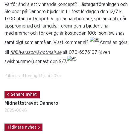
Varför ändra ett vinnande koncept? Hästagarföreningen och
Sleipner på Dannero bjuder in till fest lördagen den 12/7 kl.
17.00 utanför Doppet. Vi grillar hamburgare, spelar kubb, går
tipspromenad och umgås. Föreningarna bjuder sina
medlemmar och för övriga är kostnaden 100:- som swishas
samtidigt som anmälan. Visst kommer ni?
Anmälan görs
till
fiffi.ivarsson@hotmail.se
alt 070-6976107 (även
swishnummer) senast den 9/7.
Publicerad fredag 13 juni 2025.
Senare nyhet
Midnattstravet Dannero
2025-06-16
Tidigare nyhet