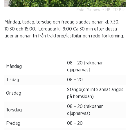
Foto: Girlpower HB, TR Bild
Måndag, tisdag, torsdag och fredag sladdas banan kl. 7.30,
10.30 och 15.00. Lördagar kl. 9:00 Ca 30 min efter dessa
tider är banan fri från traktorer/lastbilar och redo för körning.
08 – 20 (rakbanan
Måndag
djupharvas)
Tisdag
08 – 20
Stängd(om inte annat anges
Onsdag
på hemsidan)
08 – 20 (rakbanan
Torsdag
djupharvas)
Fredag
08 – 20